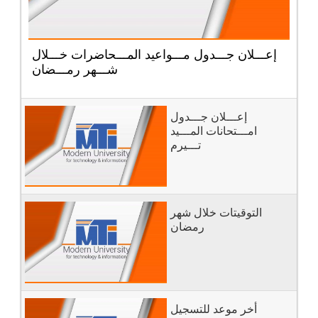
إعـــلان جـــدول مـــواعيد المـــحاضرات خـــلال
شـــهر رمـــضان
إعـــلان جـــدول
امـــتحانات المـــيد
تـــيرم
التوقيتات خلال شهر
رمضان
أخر موعد للتسجيل