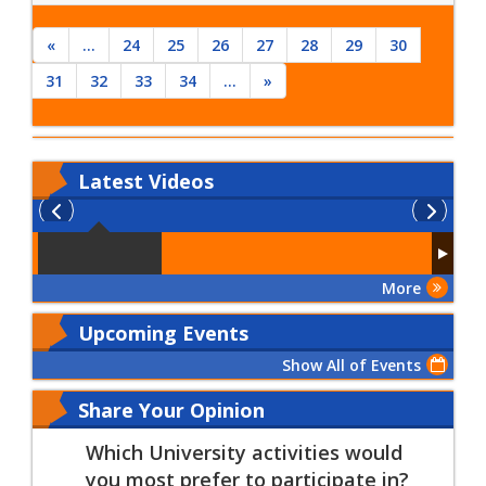
«
...
24
25
26
27
28
29
30
31
32
33
34
...
»
Latest
Videos
More
Upcoming Events
Show All of Events
Share Your Opinion
Which University activities would
you most prefer to participate in?