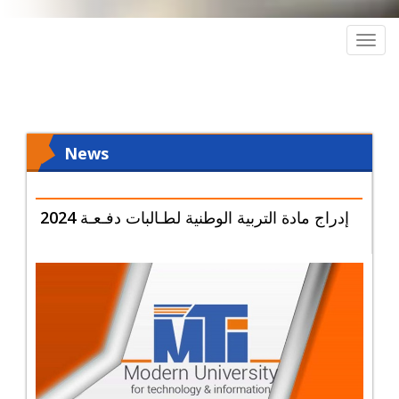
Togg
navig
News
إدراج مادة التربية الوطنية لطـالبات دفـعـة 2024