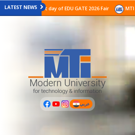
LATEST NEWS
vilion on the last day of EDU GATE 2026 Fair
MTI Con
عربي
(current)
عربى
PLUS