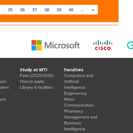
4
35
36
37
38
39
40
...
»
Study at MTI
Faculties
Fees (2025/2026)
Computers and
sion
How to apply
Artificial
odern
Library & facilities
Intelligence
r
Engineering
and
Mass
Communication
Pharmacy
Management and
Business
Intelligence