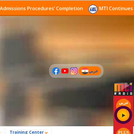
sions Procedures’ Completion
MTI Continues to rece
عربي
(current)
عربى
Training Center
PLUS