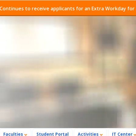
ues to receive applicants for an Extra Workday for Admis
Faculties
Student Portal
Activities
IT Center