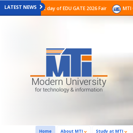
LATEST NEWS
on on the last day of EDU GATE 2026 Fair
MTI Contin
(current)
Home
About MTI
Study at MTI