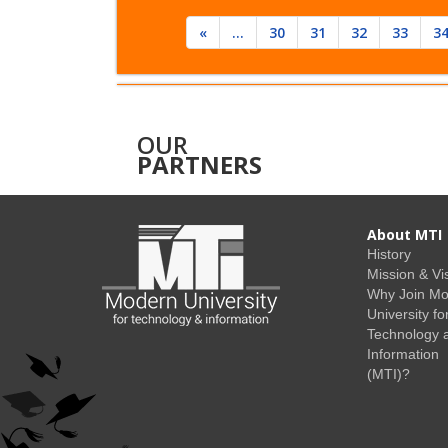
«
...
30
31
32
33
3
OUR
PARTNERS
About MTI
History
Mission & Vi
Why Join M
University fo
Technology 
Information
(MTI)?