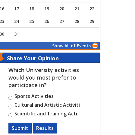
16
17
18
19
20
21
22
23
24
25
26
27
28
29
30
31
Show All of Events
Share Your Opinion
Which University activities
would you most prefer to
participate in?
Sports Activities
Cultural and Artistic Activiti
Scientific and Training Acti
Submit
Results