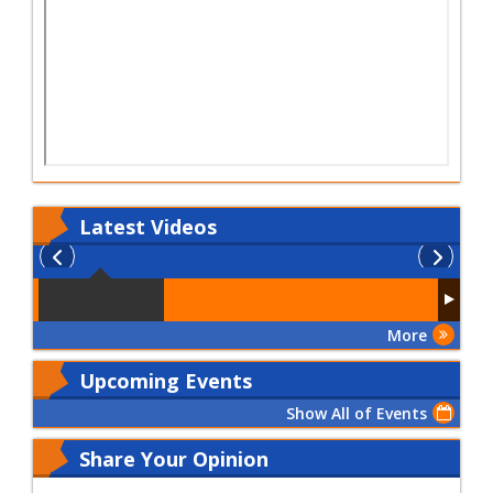
Latest
Videos
More
Upcoming Events
Show All of Events
Share Your Opinion