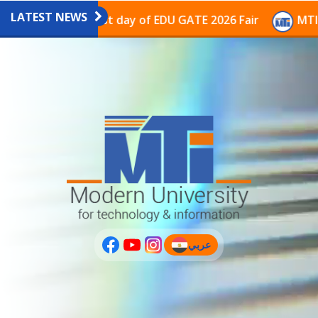
LATEST NEWS
avilion on the last day of EDU GATE 2026 Fair
MTI Co
عربي
(current)
عربى
PLUS