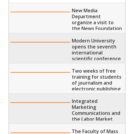
New Media
Department
organize a visit to
the News Foundation
Modern University
opens the seventh
international
scientific conference
of the Faculty of
Mass Communication
Two weeks of free
entitled “Media,
training for students
Tourism
of journalism and
Development and
electronic publishing
Heritage Protection”
at Al-Gomhouria
newspaper
Integrated
Marketing
Communications and
the Labor Market
The Faculty of Mass