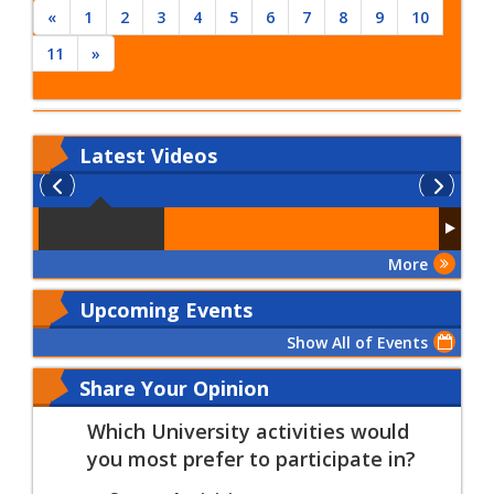
«
1
2
3
4
5
6
7
8
9
10
11
»
Latest
Videos
More
Upcoming Events
Show All of Events
Share Your Opinion
Which University activities would
you most prefer to participate in?