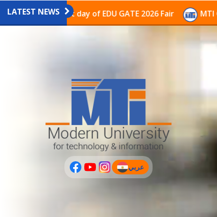
LATEST NEWS
vilion on the last day of EDU GATE 2026 Fair
MTI Con
عربي
(current)
عربى
PLUS