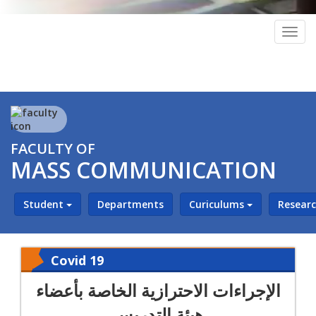
Togg
navig
FACULTY OF
MASS COMMUNICATION
Student
Departments
Curiculums
Resear
Covid 19
الإجراءات الاحترازية الخاصة بأعضاء
هيئة التدريس